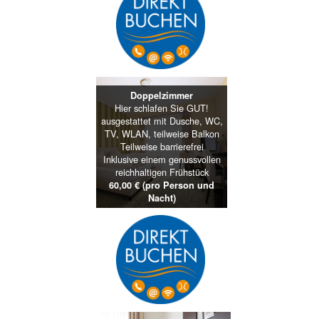
Doppelzimmer
Hier schlafen Sie GUT!
ausgestattet mit Dusche, WC,
TV, WLAN, teilweise Balkon
Teilweise barrierefrei
Inklusive einem genussvollen
reichhaltigen Frühstück
60,00 € (pro Person und
Nacht)