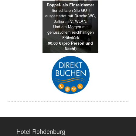
Doppel- als Einzelzimmer
Hier schlafen Sie GUT!
ausgestattet mit Dusche WC,
Balkon, TV, WLAN.
Und am Morgen mit
genussvollem reichhaltigen
Frühstück
90,00 € (pro Person und
Nacht)
Hotel Rohdenburg