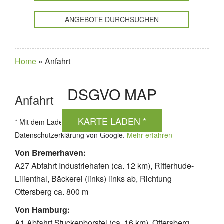
ANGEBOTE DURCHSUCHEN
Home
»
Anfahrt
DSGVO MAP
Anfahrt
KARTE LADEN *
* Mit dem Laden der Karte akzeptierst du die
Datenschutzerklärung von Google.
Mehr erfahren
Von Bremerhaven:
A27 Abfahrt Industriehafen (ca. 12 km), Ritterhude-
Lilienthal, Bäckerei (links) links ab, Richtung
Ottersberg ca. 800 m
Von Hamburg:
A1 Abfahrt Stuckenborstel (ca. 16 km), Ottersberg